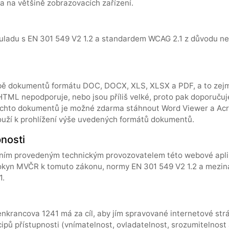
a na většině zobrazovacích zařízení.
uladu s EN 301 549 V2 1.2 a standardem WCAG 2.1 z důvodu 
obě dokumentů formátu DOC, DOCX, XLS, XLSX a PDF, a to zejm
HTML nepodporuje, nebo jsou příliš velké, proto pak doporuču
í těchto dokumentů je možné zdarma stáhnout Word Viewer a A
slouží k prohlížení výše uvedených formátů dokumentů.
pnosti
ním provedeným technickým provozovatelem této webové aplik
 pokyn MVČR k tomuto zákonu, normy EN 301 549 V2 1.2 a me
1.
nkrancova 1241 má za cíl, aby jím spravované internetové str
ipů přístupnosti (vnímatelnost, ovladatelnost, srozumitelnost a 