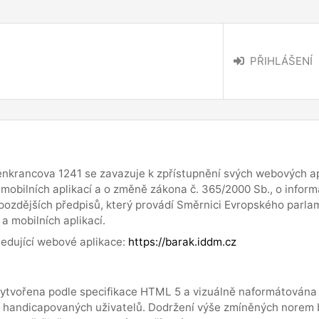
PŘIHLÁŠENÍ
nkrancova 1241 se zavazuje k zpřístupnění svých webových ap
a mobilních aplikací a o změně zákona č. 365/2000 Sb., o info
pozdějších předpisů, který provádí Směrnici Evropského parla
a mobilních aplikací.
ledující webové aplikace:
https://barak.iddm.cz
vytvořena podle specifikace HTML 5 a vizuálně naformátována
 handicapovaných uživatelů. Dodržení výše zmíněných norem b