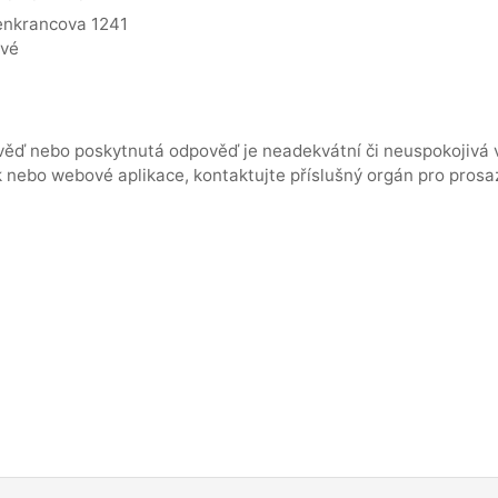
enkrancova 1241
ové
ěď nebo poskytnutá odpověď je neadekvátní či neuspokojivá v 
k nebo webové aplikace, kontaktujte příslušný orgán pro prosa