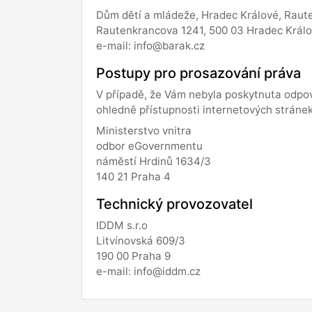
Dům dětí a mládeže, Hradec Králové, Raut
Rautenkrancova 1241, 500 03 Hradec Král
e-mail: info@barak.cz
Postupy pro prosazování práva
V případě, že Vám nebyla poskytnuta odpov
ohledně přístupnosti internetových stráne
Ministerstvo vnitra
odbor eGovernmentu
náměstí Hrdinů 1634/3
140 21 Praha 4
Technický provozovatel
IDDM s.r.o
Litvínovská 609/3
190 00 Praha 9
e-mail: info@iddm.cz